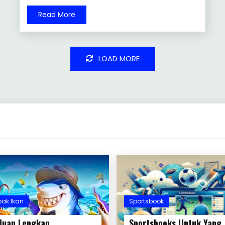
Read More
LOAD MORE
ak Ikan
Sportsbook
duan Lengkap
Sportsbooks Untuk Yang