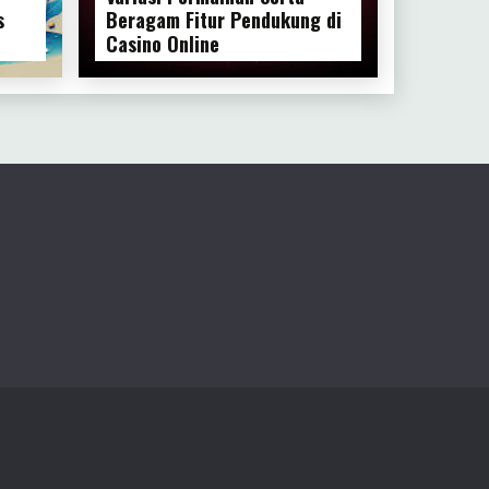
s
Beragam Fitur Pendukung di
Casino Online