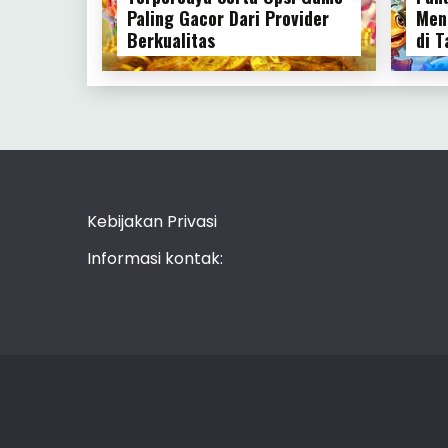
Paling Gacor Dari Provider
Men
Berkualitas
di 
Kebijakan Privasi
Informasi kontak: