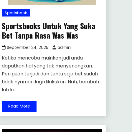
Sportsbook
Sportsbooks Untuk Yang Suka
Bet Tanpa Rasa Was Was
September 24, 2025
admin
Ketika mencoba mainkan judi anda
dapatkan hal yang tak menyenangkan.
Penipuan terjadi dan tentu saja bet sudah
tidak nyaman lagi dilakukan. Nah, berubah
lah ke
Read More