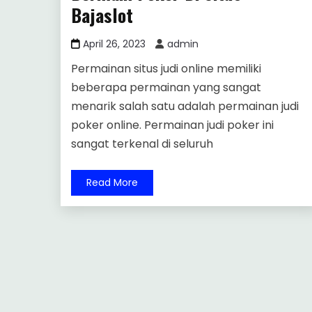
Bajaslot
April 26, 2023
admin
Permainan situs judi online memiliki
beberapa permainan yang sangat
menarik salah satu adalah permainan judi
poker online. Permainan judi poker ini
sangat terkenal di seluruh
Read More