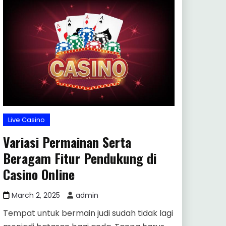
Live Casino
Variasi Permainan Serta
Beragam Fitur Pendukung di
Casino Online
March 2, 2025
admin
Tempat untuk bermain judi sudah tidak lagi