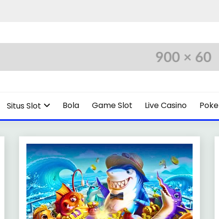
KYO
Bola
Game Slot
Live Casino
Poke
Situs Slot