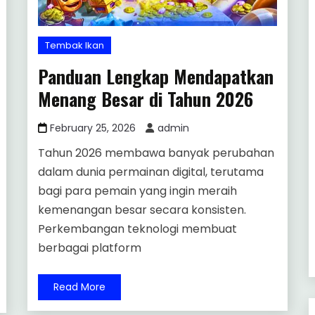
Tembak Ikan
Panduan Lengkap Mendapatkan
Menang Besar di Tahun 2026
February 25, 2026
admin
Tahun 2026 membawa banyak perubahan
dalam dunia permainan digital, terutama
bagi para pemain yang ingin meraih
kemenangan besar secara konsisten.
Perkembangan teknologi membuat
berbagai platform
Read More