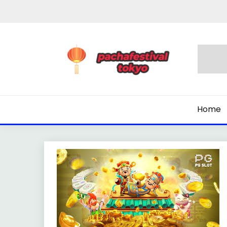
Skip
to
content
Situs Slot Terpercaya
PACHAFESTIVALTO
Home