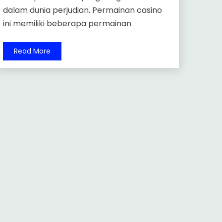
dalam dunia perjudian. Permainan casino
ini memiliki beberapa permainan
Read More