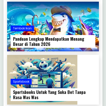
Tembak Ikan
Panduan Lengkap Mendapatkan Menang
Besar di Tahun 2026
Sportsbook
Sportsbooks Untuk Yang Suka Bet Tanpa
Rasa Was Was