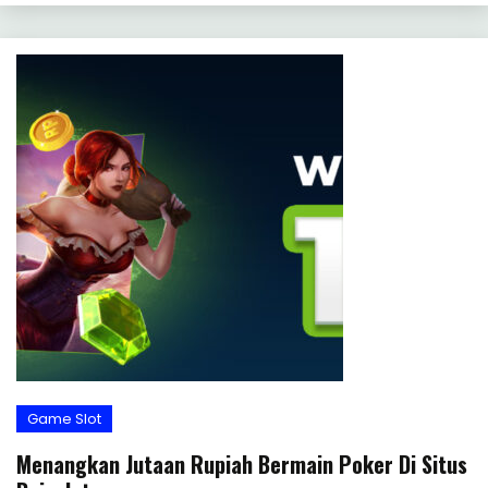
Game Slot
Menangkan Jutaan Rupiah Bermain Poker Di Situs