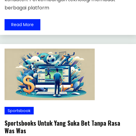
berbagai platform
Read More
Sportsbook
Sportsbooks Untuk Yang Suka Bet Tanpa Rasa
Was Was