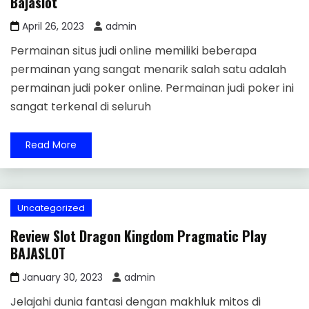
Bajaslot
April 26, 2023
admin
Permainan situs judi online memiliki beberapa
permainan yang sangat menarik salah satu adalah
permainan judi poker online. Permainan judi poker ini
sangat terkenal di seluruh
Read More
Uncategorized
Review Slot Dragon Kingdom Pragmatic Play
BAJASLOT
January 30, 2023
admin
Jelajahi dunia fantasi dengan makhluk mitos di