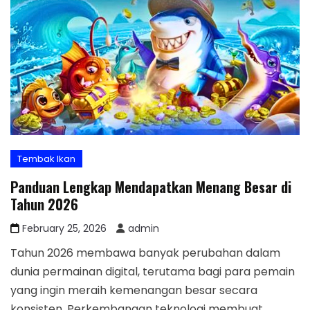
Tembak Ikan
Panduan Lengkap Mendapatkan Menang Besar di
Tahun 2026
February 25, 2026
admin
Tahun 2026 membawa banyak perubahan dalam
dunia permainan digital, terutama bagi para pemain
yang ingin meraih kemenangan besar secara
konsisten. Perkembangan teknologi membuat