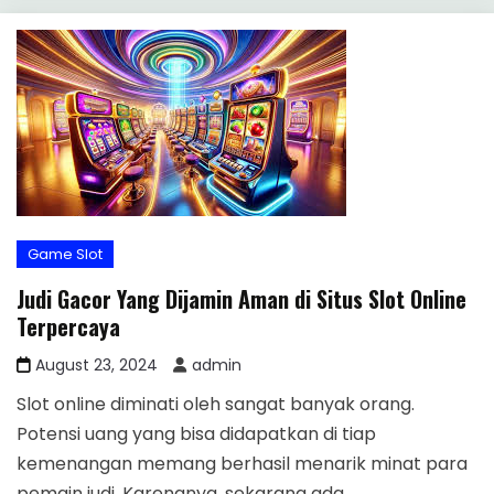
Game Slot
Judi Gacor Yang Dijamin Aman di Situs Slot Online
Terpercaya
August 23, 2024
admin
Slot online diminati oleh sangat banyak orang.
Potensi uang yang bisa didapatkan di tiap
kemenangan memang berhasil menarik minat para
pemain judi. Karenanya, sekarang ada