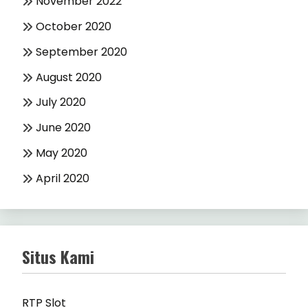
November 2022
October 2020
September 2020
August 2020
July 2020
June 2020
May 2020
April 2020
Situs Kami
RTP Slot