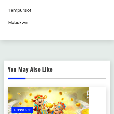
Tempurslot
Mabukwin
You May Also Like
Game Slot