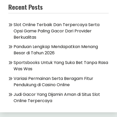
Recent Posts
Slot Online Terbaik Dan Terpercaya Serta
Opsi Game Paling Gacor Dari Provider
Berkualitas
Panduan Lengkap Mendapatkan Menang
Besar di Tahun 2026
Sportsbooks Untuk Yang Suka Bet Tanpa Rasa
Was Was
Variasi Permainan Serta Beragam Fitur
Pendukung di Casino Online
Judi Gacor Yang Dijamin Aman di Situs Slot
Online Terpercaya