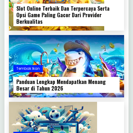
Slot Online Terbaik Dan Terpercaya Serta
Opsi Game Paling Gacor Dari Provider
Berkualitas
Tembak Ikan
Panduan Lengkap Mendapatkan Menang
Besar di Tahun 2026