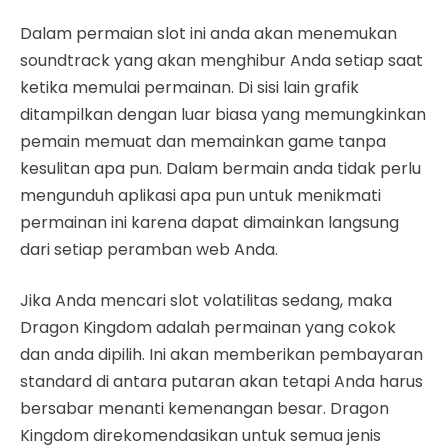
Dalam permaian slot ini anda akan menemukan
soundtrack yang akan menghibur Anda setiap saat
ketika memulai permainan. Di sisi lain grafik
ditampilkan dengan luar biasa yang memungkinkan
pemain memuat dan memainkan game tanpa
kesulitan apa pun. Dalam bermain anda tidak perlu
mengunduh aplikasi apa pun untuk menikmati
permainan ini karena dapat dimainkan langsung
dari setiap peramban web Anda.
Jika Anda mencari slot volatilitas sedang, maka
Dragon Kingdom adalah permainan yang cokok
dan anda dipilih. Ini akan memberikan pembayaran
standard di antara putaran akan tetapi Anda harus
bersabar menanti kemenangan besar. Dragon
Kingdom direkomendasikan untuk semua jenis