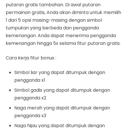
putaran gratis tambahan. Di awal putaran
permainan gratis, Anda akan diminta untuk memilih
1 dari 5 opsi masing-masing dengan simbol
tumpukan yang berbeda dan pengganda
kemenangan. Anda dapat menerima pengganda
kemenangan hingga 5x selama fitur putaran gratis.
Cara kerja fitur bonus :
Simbol liar yang dapat ditumpuk dengan
pengganda x1
Simbol gadis yang dapat ditumpuk dengan
pengganda x2
Naga merah yang dapat ditumpuk dengan
pengganda x3
Naga hijau yang dapat ditumpuk dengan